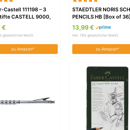
-Castell 111198 – 3
STAEDTLER NORIS SC
stifte CASTELL 9000,
PENCILS HB [Box of 36
grad: H, Schaftfarbe:
 €
13,99 €
9% gesetzlicher MwSt.
inkl. 19% gesetzlicher MwSt.
zu Amazon*
zu Amazon*