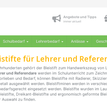
Angebote und Tipps
immer aktuell
Schulbedarf
Lehrerbedarf
Anlässe
Gesch
istifte für Lehrer und Refer
ahrhunderten gehört der Bleistift zum Handwerkszeug von L
hrer und Referendare
werden im Schulunterricht zum Zeichne
rlieben und Bedarf, können Bleistifte mit Radierer, Skizzier-B
etall ausgewählt werden. Bleistiftminen werden in versch
bedarfsgerecht eingesetzt werden. Bleistifte wurden im Lauf
eistifte, Dreikant-Bleistifte und ergonomisch geformte Blei
r Auswahl zu finden.