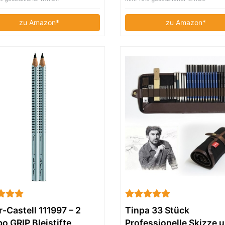
itkohlestifte Sticks
metallic
zeuge und Kit Bag
zu Amazon*
zu Amazon*
-Castell 111997 – 2
Tinpa 33 Stück
 GRIP Bleistifte,
Professionelle Skizze 