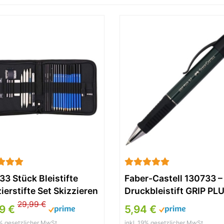
3 Stück Bleistifte
Faber-Castell 130733 –
ierstifte Set Skizzieren
Druckbleistift GRIP PLU
Zeichnen
Minenstärke: 0,7 mm,
29,99 €
99 €
5,94 €
ssionelle Art Set mit
Schaftfarbe: schwarz
9% gesetzlicher MwSt.
inkl. 19% gesetzlicher MwSt.