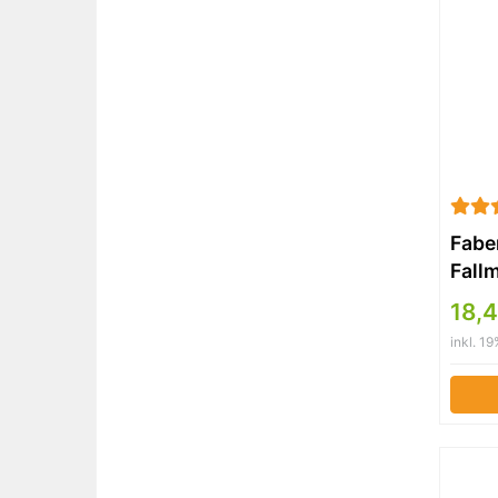
Faber
Fall
Mine
18,4
Härt
inkl. 1
Ersa
Mine