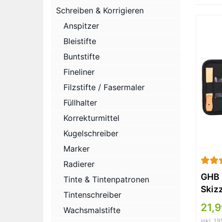
Schreiben & Korrigieren
Anspitzer
Bleistifte
Buntstifte
Fineliner
Filzstifte / Fasermaler
Füllhalter
Korrekturmittel
Kugelschreiber
Marker
Radierer
GHB 3
Tinte & Tintenpatronen
Skizz
Tintenschreiber
und 
21,
Wachsmalstifte
Profe
inkl. 1