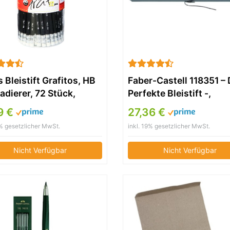
 Bleistift Grafitos, HB
Faber-Castell 118351 – 
adierer, 72 Stück,
Perfekte Bleistift -,
arz
inklusive
9 €
27,36 €
Geschenkverpackung,
9% gesetzlicher MwSt.
inkl. 19% gesetzlicher MwSt.
Härtegrad B, Schaftfar
schwarz / silber
Nicht Verfügbar
Nicht Verfügbar