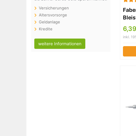
Versicherungen
Faber
Altersvorsorge
Blei
Geldanlage
Härte
6,39
Kredite
grün
inkl. 1
weitere Informationen