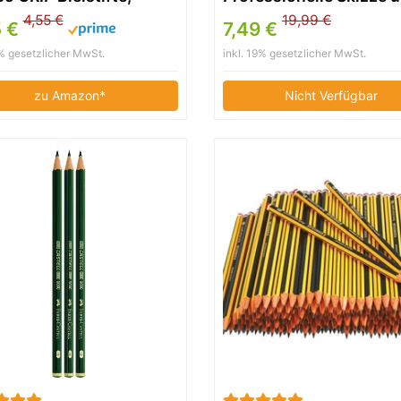
grad: B, Schaftfarbe:
Zeichnung Bleistift Kit
4,55 €
19,99 €
5 €
7,49 €
r
Sketching Set Graphite
9% gesetzlicher MwSt.
inkl. 19% gesetzlicher MwSt.
Charcoal Bleistifte,
Radiergummi, Anspitze
zu Amazon*
Nicht Verfügbar
Stick, freies Skizzenbu
Kunst-Zeichnung Zube
Set für Künstler, Anfän
Schüler