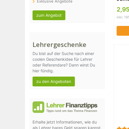
Exklusive Angebote
Härte
2,9
silbe
zum Angebot
inkl. 1
Lehrergeschenke
Du bist auf der Suche nach einer
coolen Geschenkidee für Lehrer
oder Referendare? Dann wirst Du
hier fündig.
zu den Angeboten
Erhalte jetzt Informationen, wie du
als Lehrer bares Geld sparen kannst.