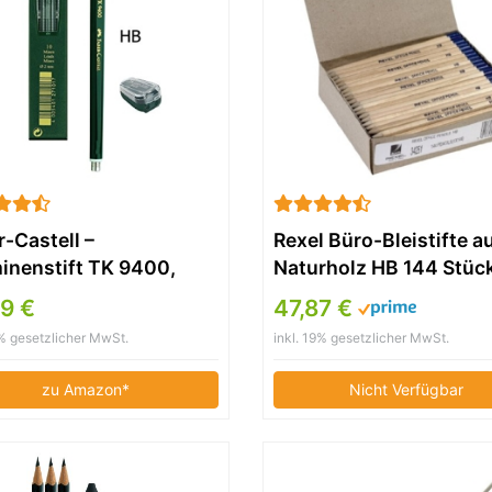
-Castell –
Rexel Büro-Bleistifte a
minenstift TK 9400,
Naturholz HB 144 Stüc
nstärke: 2 mm,
9 €
47,87 €
egrad: HB +
9% gesetzlicher MwSt.
inkl. 19% gesetzlicher MwSt.
tzminen und
nspitzer
zu Amazon*
Nicht Verfügbar