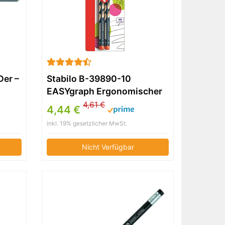
Der –
Stabilo B-39890-10
EASYgraph Ergonomischer
Dreikant-Bleistift (HB, für
4,61 €
4,44 €
Rechtshänder) 2er Blister
inkl. 19% gesetzlicher MwSt.
be:
Nicht Verfügbar