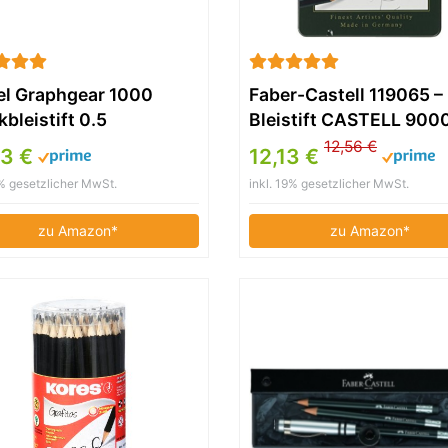
el Graphgear 1000
Faber-Castell 119065 –
bleistift 0.5
Bleistift CASTELL 9000
imeters
12er Art Set, Inhalt 8B 
12,56 €
93 €
12,13 €
9% gesetzlicher MwSt.
inkl. 19% gesetzlicher MwSt.
zu Amazon*
zu Amazon*