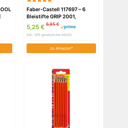
HOOL
Faber-Castell 117697 – 6
]
Bleistifte GRIP 2001,
Härtegrad: HB, Schaftfarbe:
6,85 €
5,25 €
silber
inkl. 19% gesetzlicher MwSt.
zu Amazon*