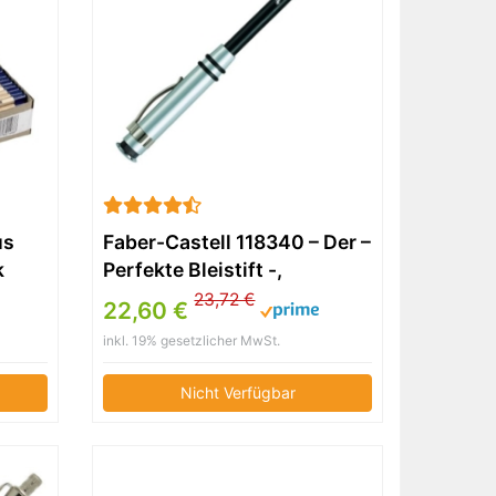
us
Faber-Castell 118340 – Der –
k
Perfekte Bleistift -,
Härtegrad B, Schaftfarbe:
23,72 €
22,60 €
schwarz / silber
inkl. 19% gesetzlicher MwSt.
Nicht Verfügbar