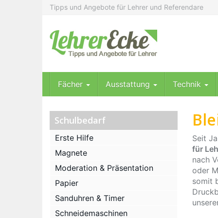
Skip
Tipps und Angebote für Lehrer und Referendare
to
main
content
Fächer
Ausstattung
Technik
Ble
Schulbedarf
Erste Hilfe
Seit J
für Le
Magnete
nach Vo
Moderation & Präsentation
oder M
somit 
Papier
Druckbl
Sanduhren & Timer
unsere
Schneidemaschinen