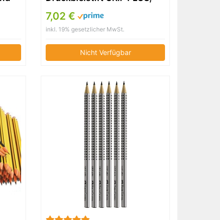
Minenstärke: 0,7 mm,
7,02 €
 &
Schaftfarbe: blau metallic
inkl. 19% gesetzlicher MwSt.
r,
Nicht Verfügbar
ch
hör
ger,