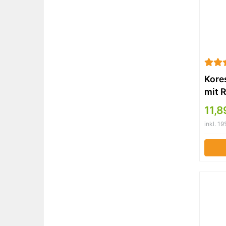
Kores
mit R
schw
11,8
inkl. 1