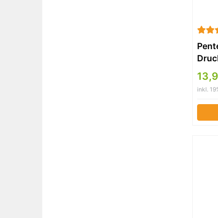
Pent
Druck
mill
13,
inkl. 1