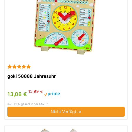
goki 58888 Jahresuhr
15,99 €
13,08 €
inkl. 19% gesetzlicher MwSt.
Nicht Verfügbar