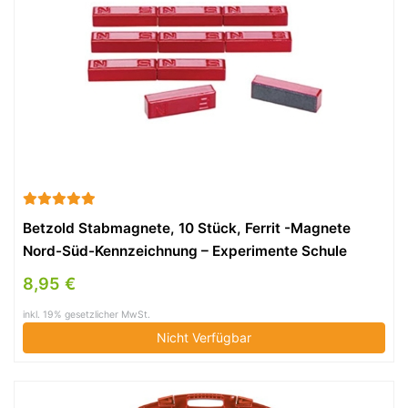
Betzold Stabmagnete, 10 Stück, Ferrit -Magnete
Nord-Süd-Kennzeichnung – Experimente Schule
Physik-Unterricht Schüler Kinder Lehrmittel lernen
8,95 €
Magnetismus experimentieren
inkl. 19% gesetzlicher MwSt.
Magnetismusexperimente
Nicht Verfügbar