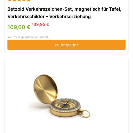
Betzold Verkehrszeichen-Set, magnetisch für Tafel,
Verkehrsschilder – Verkehrserziehung
Straßenverkehr Kinder Schule lernen schulen
109,95 €
109,00 €
Sicherheit Verkehrsschule Verkehrsschulung
inkl. 19% gesetzlicher MwSt.
Verkehrssicherheit
zu Amazon*