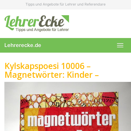
Skip
Tipps und Angebote für Lehrer und Referendare
to
main
content
Lehrerecke.de
Toggl
navig
Kylskapspoesi 10006 –
Magnetwörter: Kinder –