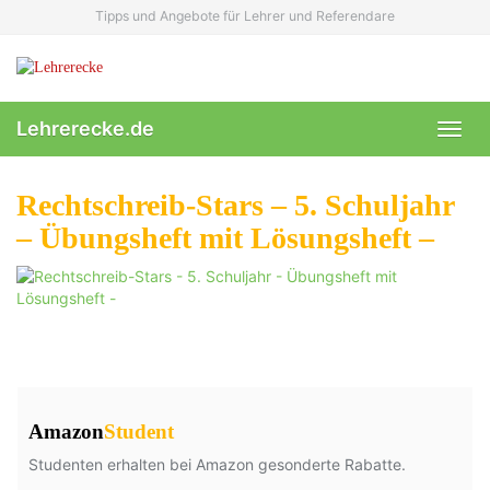
Skip
Tipps und Angebote für Lehrer und Referendare
to
main
content
Lehrerecke.de
Toggl
navig
Rechtschreib-Stars – 5. Schuljahr
– Übungsheft mit Lösungsheft –
Amazon
Student
Studenten erhalten bei Amazon gesonderte Rabatte.