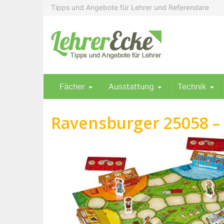
Skip
Tipps und Angebote für Lehrer und Referendare
to
main
content
Fächer
Ausstattung
Technik
Ravensburger 25058 – 