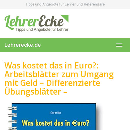
Skip
Tipps und Angebote für Lehrer und Referendare
to
main
content
Lehrerecke.de
Toggl
navig
Was kostet das in Euro?:
Arbeitsblätter zum Umgang
mit Geld – Differenzierte
Übungsblätter –