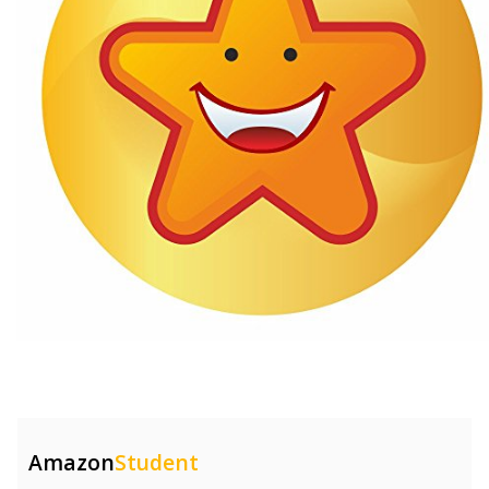
Amazon
Student