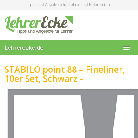
Skip
Tipps und Angebote für Lehrer und Referendare
to
main
content
Lehrerecke.de
Toggl
navig
STABILO point 88 – Fineliner,
10er Set, Schwarz –