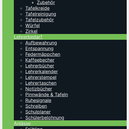
Zubehör
Tafelkreide
Tafelreinigung
Tafelzubehör
Würfel
Zirkel
Lehrerbedarf
Aufbewahrung
Entspannung
Federmäppchen
Kaffeebecher
Lehrerbücher
Lehrerkalender
Lehrerstempel
Lehrertaschen
Notizbücher
Pinnwände & Tafeln
Ruhesignale
Schreiben
Schulplaner
Schülerbelohnung
Anlässe