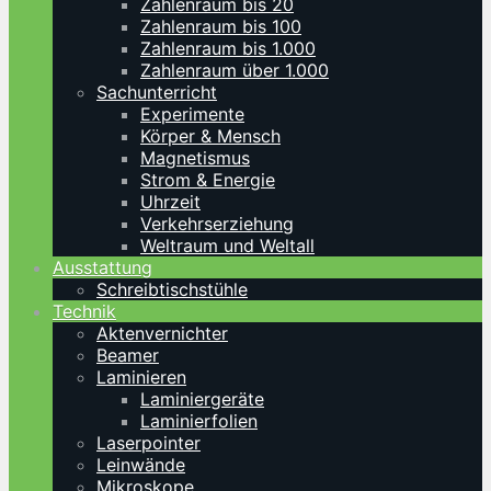
Zahlenraum bis 20
Zahlenraum bis 100
Zahlenraum bis 1.000
Zahlenraum über 1.000
Sachunterricht
Experimente
Körper & Mensch
Magnetismus
Strom & Energie
Uhrzeit
Verkehrserziehung
Weltraum und Weltall
Ausstattung
Schreibtischstühle
Technik
Aktenvernichter
Beamer
Laminieren
Laminiergeräte
Laminierfolien
Laserpointer
Leinwände
Mikroskope