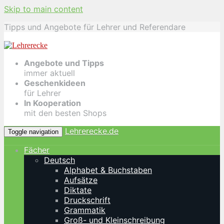
Skip to main content
Tipps und Angebote für Lehrer und Referendare
Angebote und Tipps
immer aktuell
Geschenkideen
für Lehrer
In Kooperation
mit den besten Shops
Lehrerecke.de
Toggle navigation
Fächer
Deutsch
Alphabet & Buchstaben
Aufsätze
Diktate
Druckschrift
Grammatik
Groß- und Kleinschreibung