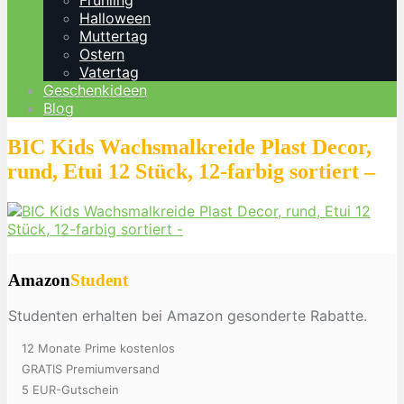
Frühling
Halloween
Muttertag
Ostern
Vatertag
Geschenkideen
Blog
BIC Kids Wachsmalkreide Plast Decor,
rund, Etui 12 Stück, 12-farbig sortiert –
Amazon
Student
Studenten erhalten bei Amazon gesonderte Rabatte.
12 Monate Prime kostenlos
GRATIS Premiumversand
5 EUR-Gutschein