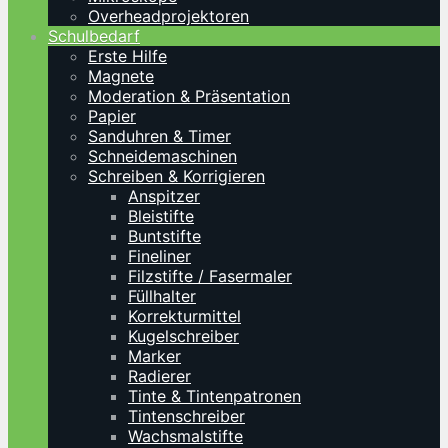
Overheadprojektoren
Schulbedarf
Erste Hilfe
Magnete
Moderation & Präsentation
Papier
Sanduhren & Timer
Schneidemaschinen
Schreiben & Korrigieren
Anspitzer
Bleistifte
Buntstifte
Fineliner
Filzstifte / Fasermaler
Füllhalter
Korrekturmittel
Kugelschreiber
Marker
Radierer
Tinte & Tintenpatronen
Tintenschreiber
Wachsmalstifte