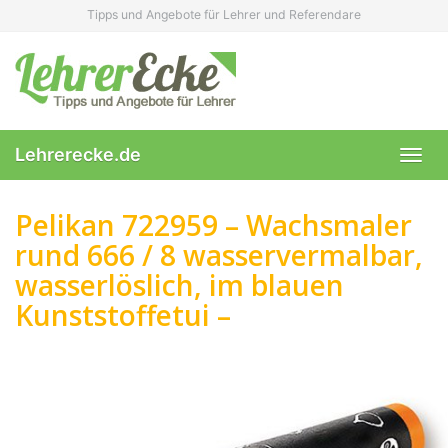
Skip
Tipps und Angebote für Lehrer und Referendare
to
main
content
Lehrerecke.de
Toggl
navig
Pelikan 722959 – Wachsmaler
rund 666 / 8 wasservermalbar,
wasserlöslich, im blauen
Kunststoffetui –