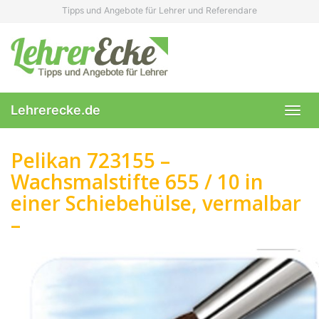
Skip
Tipps und Angebote für Lehrer und Referendare
to
main
content
Lehrerecke.de
Toggl
navig
Pelikan 723155 –
Wachsmalstifte 655 / 10 in
einer Schiebehülse, vermalbar
–