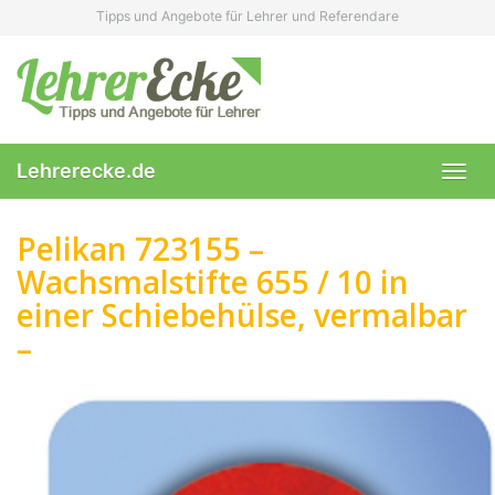
Skip
Tipps und Angebote für Lehrer und Referendare
to
main
content
Lehrerecke.de
Toggl
navig
Pelikan 723155 –
Wachsmalstifte 655 / 10 in
einer Schiebehülse, vermalbar
–