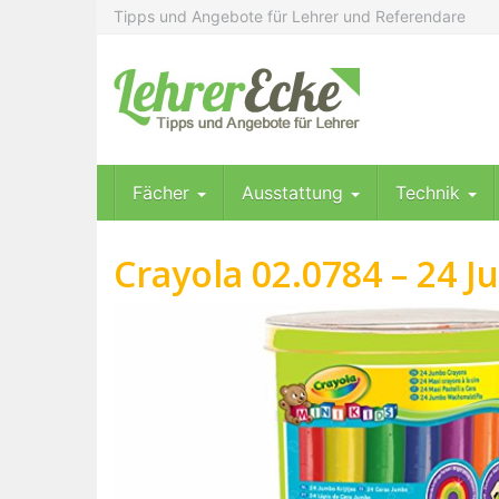
Skip
Tipps und Angebote für Lehrer und Referendare
to
main
content
Fächer
Ausstattung
Technik
Crayola 02.0784 – 24 