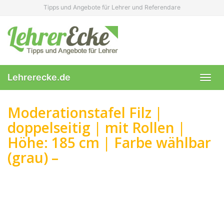
Skip
Tipps und Angebote für Lehrer und Referendare
to
main
content
Lehrerecke.de
Toggl
navig
Moderationstafel Filz |
doppelseitig | mit Rollen |
Höhe: 185 cm | Farbe wählbar
(grau) –