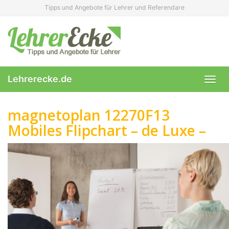
Skip
Tipps und Angebote für Lehrer und Referendare
to
main
content
Lehrerecke.de
Toggl
navig
magnetoplan 12270F13
Mobiles Flipchart – de Luxe –