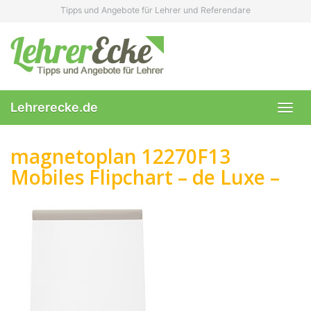
Skip
Tipps und Angebote für Lehrer und Referendare
to
main
content
Lehrerecke.de
Toggl
navig
magnetoplan 12270F13
Mobiles Flipchart – de Luxe –