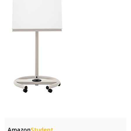
Amazon
Student