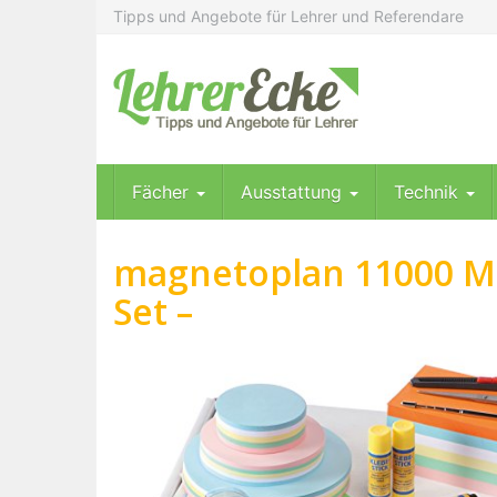
Skip
Tipps und Angebote für Lehrer und Referendare
to
main
content
Fächer
Ausstattung
Technik
magnetoplan 11000 Mo
Set –