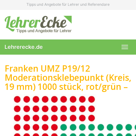
Skip
Tipps und Angebote für Lehrer und Referendare
to
main
content
Lehrerecke.de
Toggl
navig
Franken UMZ P19/12
Moderationsklebepunkt (Kreis,
19 mm) 1000 stück, rot/grün –