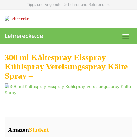
Skip
Tipps und Angebote für Lehrer und Referendare
to
main
content
Lehrerecke.de
Toggl
navig
300 ml Kältespray Eisspray
Kühlspray Vereisungsspray Kälte
Spray –
Amazon
Student