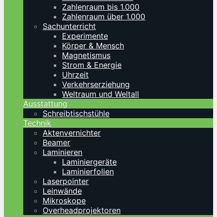
Zahlenraum bis 1.000
Zahlenraum über 1.000
Sachunterricht
Experimente
Körper & Mensch
Magnetismus
Strom & Energie
Uhrzeit
Verkehrserziehung
Weltraum und Weltall
Ausstattung
Schreibtischstühle
Technik
Aktenvernichter
Beamer
Laminieren
Laminiergeräte
Laminierfolien
Laserpointer
Leinwände
Mikroskope
Overheadprojektoren