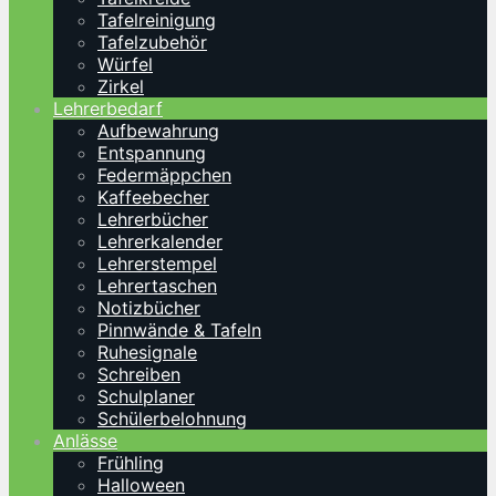
Tafelreinigung
Tafelzubehör
Würfel
Zirkel
Lehrerbedarf
Aufbewahrung
Entspannung
Federmäppchen
Kaffeebecher
Lehrerbücher
Lehrerkalender
Lehrerstempel
Lehrertaschen
Notizbücher
Pinnwände & Tafeln
Ruhesignale
Schreiben
Schulplaner
Schülerbelohnung
Anlässe
Frühling
Halloween