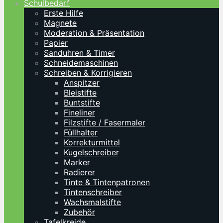
Schulbedarf
Erste Hilfe
Magnete
Moderation & Präsentation
Papier
Sanduhren & Timer
Schneidemaschinen
Schreiben & Korrigieren
Anspitzer
Bleistifte
Buntstifte
Fineliner
Filzstifte / Fasermaler
Füllhalter
Korrekturmittel
Kugelschreiber
Marker
Radierer
Tinte & Tintenpatronen
Tintenschreiber
Wachsmalstifte
Zubehör
Tafelkreide