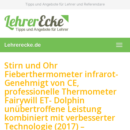
Skip
Tipps und Angebote für Lehrer und Referendare
to
main
content
Lehrerecke.de
Toggl
navig
Stirn und Ohr
Fieberthermometer infrarot-
Genehmigt von CE,
professionelle Thermometer
Fairywill ET- Dolphin
unübertroffene Leistung
kombiniert mit verbesserter
Technologie (2017) –