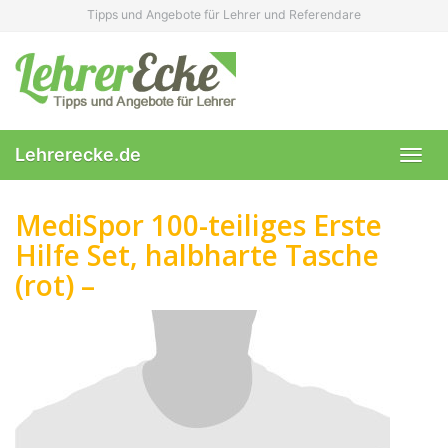
Skip
Tipps und Angebote für Lehrer und Referendare
to
main
content
Lehrerecke.de
Toggl
navig
MediSpor 100-teiliges Erste
Hilfe Set, halbharte Tasche
(rot) –