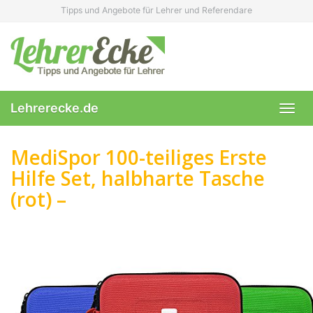
Skip
Tipps und Angebote für Lehrer und Referendare
to
main
content
Lehrerecke.de
Toggl
navig
MediSpor 100-teiliges Erste
Hilfe Set, halbharte Tasche
(rot) –