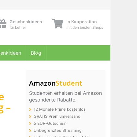
Geschenkideen
In Kooperation
für Lehrer
mit den besten Shops
enkideen
Blog
Amazon
Student
e
Studenten erhalten bei Amazon
gesonderte Rabatte.
g –
12 Monate Prime kostenlos
GRATIS Premiumversand
5 EUR-Gutschein
Unbegrenztes Streaming