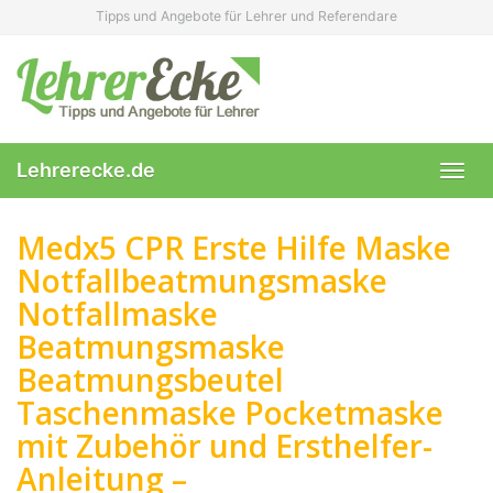
Skip
Tipps und Angebote für Lehrer und Referendare
to
main
content
Lehrerecke.de
Toggl
navig
Medx5 CPR Erste Hilfe Maske
Notfallbeatmungsmaske
Notfallmaske
Beatmungsmaske
Beatmungsbeutel
Taschenmaske Pocketmaske
mit Zubehör und Ersthelfer-
Anleitung –