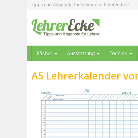
Skip
Tipps und Angebote für Lehrer und Referendare
to
main
content
Fächer
Ausstattung
Technik
A5 Lehrerkalender von