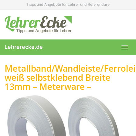
Skip
Tipps und Angebote für Lehrer und Referendare
to
main
content
Lehrerecke.de
Toggl
navig
Metallband/Wandleiste/Ferrolei
weiß selbstklebend Breite
13mm – Meterware –