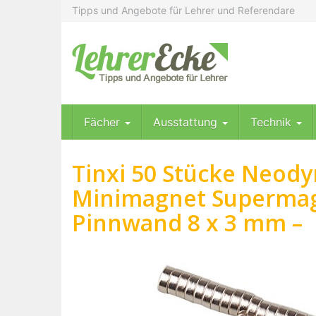
Skip
Tipps und Angebote für Lehrer und Referendare
to
main
content
Fächer
Ausstattung
Technik
Tinxi 50 Stücke Neod
Minimagnet Superma
Pinnwand 8 x 3 mm –