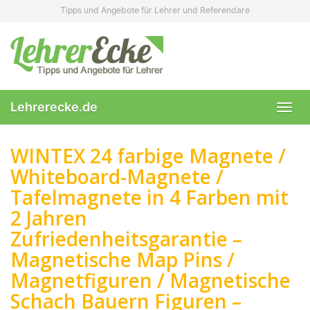
Skip
Tipps und Angebote für Lehrer und Referendare
to
main
content
Lehrerecke.de
Toggl
navig
WINTEX 24 farbige Magnete /
Whiteboard-Magnete /
Tafelmagnete in 4 Farben mit
2 Jahren
Zufriedenheitsgarantie –
Magnetische Map Pins /
Magnetfiguren / Magnetische
Schach Bauern Figuren –