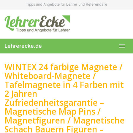
Skip
Tipps und Angebote für Lehrer und Referendare
to
main
content
Lehrerecke.de
Toggl
navig
WINTEX 24 farbige Magnete /
Whiteboard-Magnete /
Tafelmagnete in 4 Farben mit
2 Jahren
Zufriedenheitsgarantie –
Magnetische Map Pins /
Magnetfiguren / Magnetische
Schach Bauern Figuren –