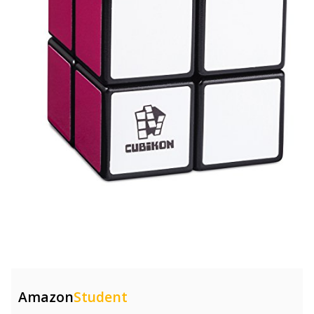
Amazon
Student