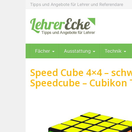
Skip
Tipps und Angebote für Lehrer und Referendare
to
main
content
Fächer
Ausstattung
Technik
Speed Cube 4×4 – schw
Speedcube – Cubikon 