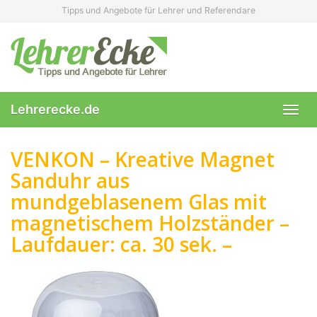
Skip
Tipps und Angebote für Lehrer und Referendare
to
main
content
Lehrerecke.de
Toggl
navig
VENKON – Kreative Magnet
Sanduhr aus
mundgeblasenem Glas mit
magnetischem Holzständer –
Laufdauer: ca. 30 sek. –