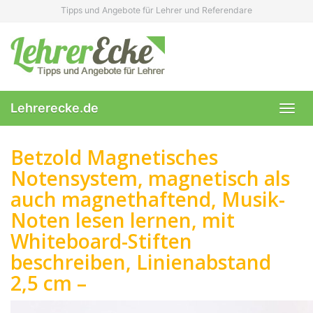
Skip
Tipps und Angebote für Lehrer und Referendare
to
main
content
Lehrerecke.de
Toggl
navig
Betzold Magnetisches
Notensystem, magnetisch als
auch magnethaftend, Musik-
Noten lesen lernen, mit
Whiteboard-Stiften
beschreiben, Linienabstand
2,5 cm –