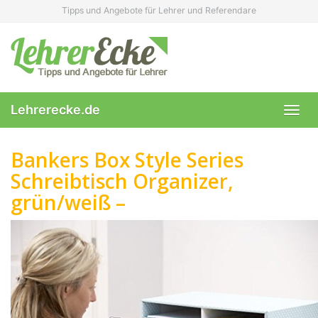
Skip
Tipps und Angebote für Lehrer und Referendare
to
main
content
Lehrerecke.de
Toggl
navig
Bankers Box Style Series
Schreibtisch Organizer,
grün/weiß –