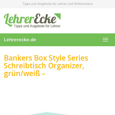
Skip
Tipps und Angebote für Lehrer und Referendare
to
main
content
Lehrerecke.de
Toggl
navig
Bankers Box Style Series
Schreibtisch Organizer,
grün/weiß –