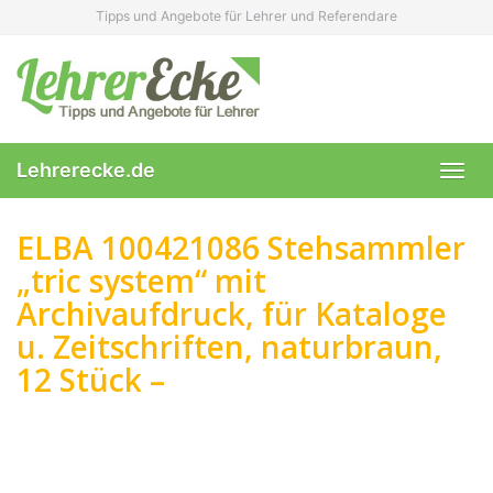
Skip
Tipps und Angebote für Lehrer und Referendare
to
main
content
Lehrerecke.de
Toggl
navig
ELBA 100421086 Stehsammler
„tric system“ mit
Archivaufdruck, für Kataloge
u. Zeitschriften, naturbraun,
12 Stück –