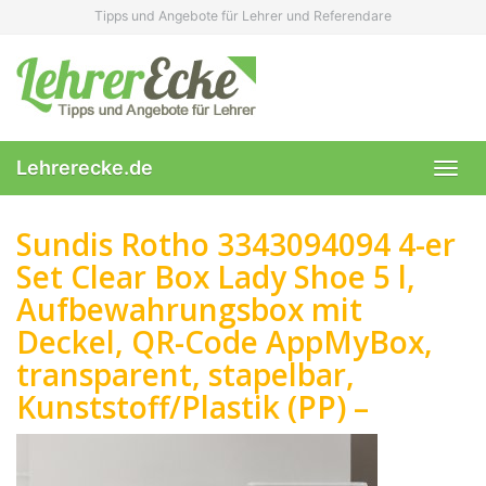
Skip
Tipps und Angebote für Lehrer und Referendare
to
main
content
Lehrerecke.de
Toggl
navig
Sundis Rotho 3343094094 4-er
Set Clear Box Lady Shoe 5 l,
Aufbewahrungsbox mit
Deckel, QR-Code AppMyBox,
transparent, stapelbar,
Kunststoff/Plastik (PP) –