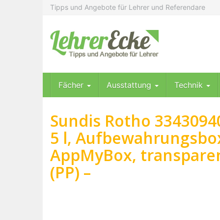
Skip
Tipps und Angebote für Lehrer und Referendare
to
main
content
Fächer
Ausstattung
Technik
Sundis Rotho 33430940
5 l, Aufbewahrungsbo
AppMyBox, transparent
(PP) –