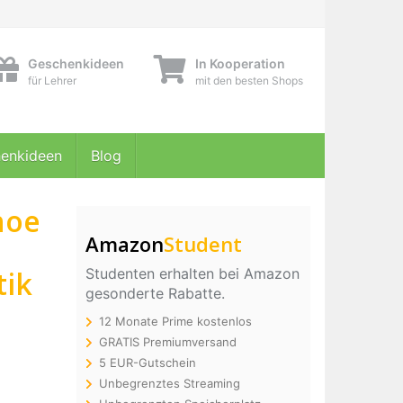
Geschenkideen
In Kooperation
für Lehrer
mit den besten Shops
enkideen
Blog
hoe
Amazon
Student
tik
Studenten erhalten bei Amazon
gesonderte Rabatte.
12 Monate Prime kostenlos
GRATIS Premiumversand
5 EUR-Gutschein
Unbegrenztes Streaming