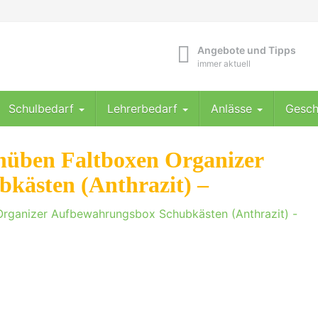
Angebote und Tipps
immer aktuell
Schulbedarf
Lehrerbedarf
Anlässe
Gesch
chüben Faltboxen Organizer
kästen (Anthrazit) –