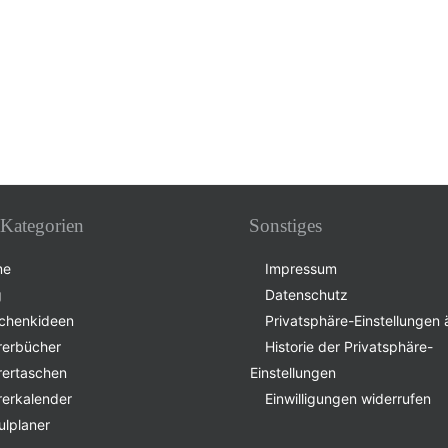
Kategorien
Sonstiges
me
Impressum
g
Datenschutz
chenkideen
Privatsphäre-Einstellungen
rerbücher
Historie der Privatsphäre-
rertaschen
Einstellungen
rerkalender
Einwilligungen widerrufen
ulplaner