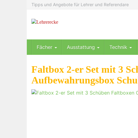
Skip
Tipps und Angebote für Lehrer und Referendare
to
main
content
Fächer
Ausstattung
Technik
Faltbox 2-er Set mit 3 S
Aufbewahrungsbox Schub