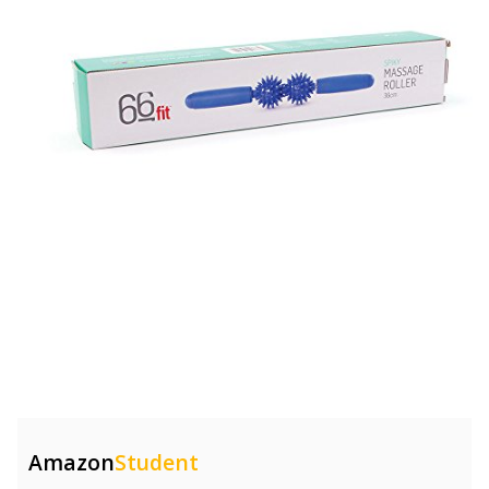
Amazon
Student