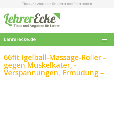
Skip
Tipps und Angebote für Lehrer und Referendare
to
main
content
Lehrerecke.de
Toggl
navig
66fit Igelball-Massage-Roller –
gegen Muskelkater, -
Verspannungen, Ermüdung –