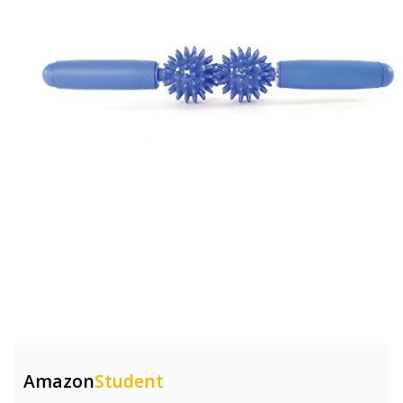
Amazon
Student