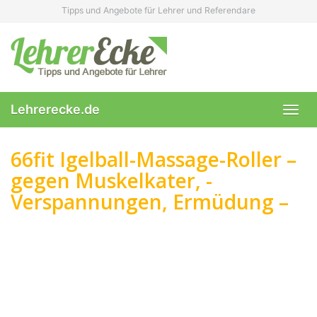
Skip
Tipps und Angebote für Lehrer und Referendare
to
main
content
Lehrerecke.de
Toggl
navig
66fit Igelball-Massage-Roller –
gegen Muskelkater, -
Verspannungen, Ermüdung –