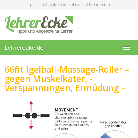
Skip
Tipps und Angebote für Lehrer und Referendare
to
main
content
Lehrerecke.de
Toggl
navig
66fit Igelball-Massage-Roller –
gegen Muskelkater, -
Verspannungen, Ermüdung –