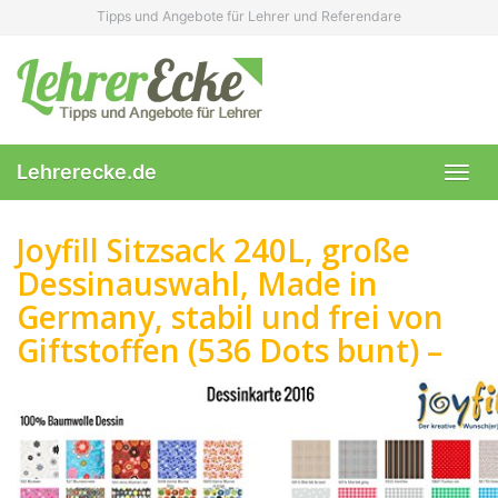
Skip
Tipps und Angebote für Lehrer und Referendare
to
main
content
Lehrerecke.de
Toggl
navig
Joyfill Sitzsack 240L, große
Dessinauswahl, Made in
Germany, stabil und frei von
Giftstoffen (536 Dots bunt) –