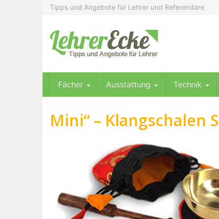
Skip
Tipps und Angebote für Lehrer und Referendare
to
main
content
Fächer
Ausstattung
Technik
Mini“ – Klangschalen S