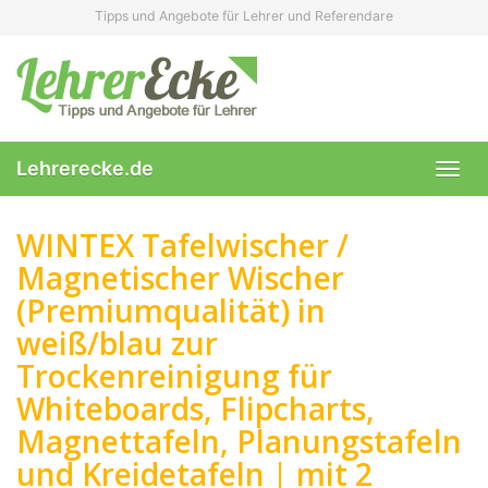
Skip
Tipps und Angebote für Lehrer und Referendare
to
main
content
Lehrerecke.de
Toggl
navig
WINTEX Tafelwischer /
Magnetischer Wischer
(Premiumqualität) in
weiß/blau zur
Trockenreinigung für
Whiteboards, Flipcharts,
Magnettafeln, Planungstafeln
und Kreidetafeln | mit 2