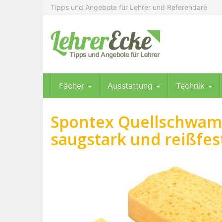
Skip
Tipps und Angebote für Lehrer und Referendare
to
main
content
Fächer
Ausstattung
Technik
Spontex Quellschwamm
saugstark und reißfest 