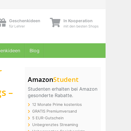
Geschenkideen
In Kooperation
für Lehrer
mit den besten Shops
enkideen
Blog
r
Amazon
Student
,
s –
Studenten erhalten bei Amazon
gesonderte Rabatte.
12 Monate Prime kostenlos
GRATIS Premiumversand
5 EUR-Gutschein
Unbegrenztes Streaming