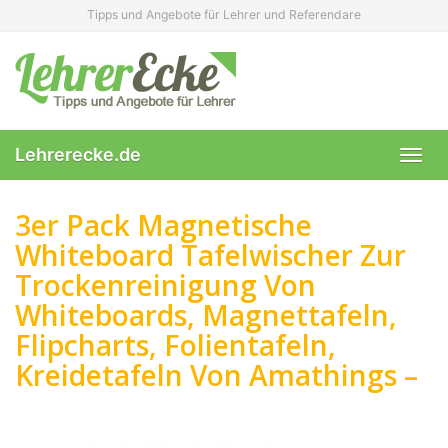
Skip
Tipps und Angebote für Lehrer und Referendare
to
main
content
Lehrerecke.de
Toggl
navig
3er Pack Magnetische
Whiteboard Tafelwischer Zur
Trockenreinigung Von
Whiteboards, Magnettafeln,
Flipcharts, Folientafeln,
Kreidetafeln Von Amathings –