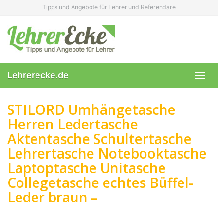
Skip
Tipps und Angebote für Lehrer und Referendare
to
main
content
Lehrerecke.de
Toggl
navig
STILORD Umhängetasche
Herren Ledertasche
Aktentasche Schultertasche
Lehrertasche Notebooktasche
Laptoptasche Unitasche
Collegetasche echtes Büffel-
Leder braun –